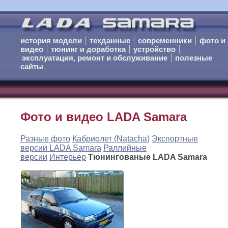
история модели
техданные
современники
фото и
видео
тюнинг и доработка
устройство
эксплуатация, ремонт и обслуживание
полезные
сайты
Фото и видео LADA Samara
Разные фото
Кабриолет (Natacha)
Экспортные
версии LADA Samara
Раллийные
версии
Интерьер
Тюнингованые LADA Samara