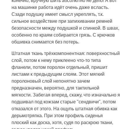
конечно, вручную шить абсолютно не дело! А вот
на машинке работа идёт очень даже всласть.
Сзади подушку имеет смысл укреплять, т.к.
сильное воздействие при запихивании ремней
безопасности между подушкой и спинкой. В швах,
особенно по краям собирается грязь. С крючков
обшивка снимается без потерь.
Штатная ткань трёхкомпонентная: поверхностный
слой, потом к нему приклеено что-то типа
фланели, потом поролон отдельный, пришит
листами к предыдущим слоям. Этот мягкий
поролоновый слой непонятно зачем
предназначен, вероятно, для тактильной
мягкости. Забегая вперед, скажу, что изначально я
подшивал под кожзам старые "сендвичи", потом
отказался от этого. На ощупь штатная обивка как
дерьмотряпка. При этом профиль сиденья
плоский как доска, хотя, судя по раскрою ткани,