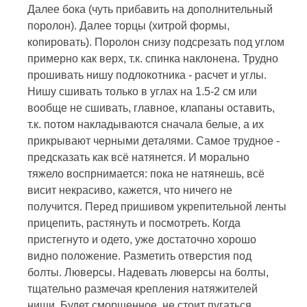
Далее бока (чуть прибавить на дополнительный
поролон). Далее торцы (хитрой формы,
копировать). Поролон снизу подсрезать под углом
примерно как верх, т.к. спинка наклонена. Трудно
прошивать нишу подлокотника - расчет и углы.
Нишу сшивать только в углах на 1.5-2 см или
вообще не сшивать, главное, клапаны оставить,
т.к. потом накладываются сначала белые, а их
прикрывают черными деталями. Самое трудное -
предсказать как всё натянется. И морально
тяжело воспрнимается: пока не натянешь, всё
висит некрасиво, кажется, что ничего не
получится. Перед пришивом укрепительной ленты
прицепить, растянуть и посмотреть. Когда
пристегнуто и одето, уже достаточно хорошо
видно положение. Разметить отверстия под
болты. Люверсы. Надевать люверсы на болты,
тщательно размечая крепления натяжителей
ниши. Будет сморщенное, не стоит пугаться,